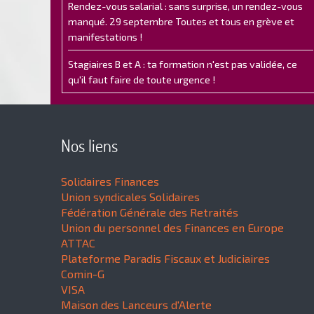
Rendez-vous salarial : sans surprise, un rendez-vous
manqué. 29 septembre Toutes et tous en grève et
manifestations !
Stagiaires B et A : ta formation n'est pas validée, ce
qu'il faut faire de toute urgence !
Nos liens
Solidaires Finances
Union syndicales Solidaires
Fédération Générale des Retraités
Union du personnel des Finances en Europe
ATTAC
Plateforme Paradis Fiscaux et Judiciaires
Comin-G
VISA
Maison des Lanceurs d'Alerte