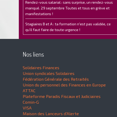
Rendez-vous salarial : sans surprise, un rendez-vous
manqué. 29 septembre Toutes et tous en grève et
manifestations !
Stagiaires B et A : ta formation n'est pas validée, ce
qu'il faut faire de toute urgence !
Nos liens
Solidaires Finances
Union syndicales Solidaires
Fédération Générale des Retraités
Union du personnel des Finances en Europe
ATTAC
Plateforme Paradis Fiscaux et Judiciaires
Comin-G
VISA
Maison des Lanceurs d'Alerte