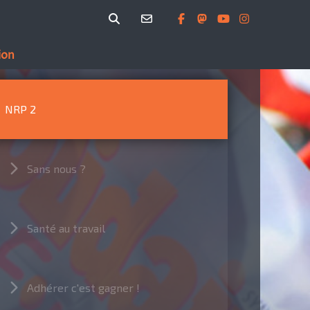
ion
NRP 2
Sans nous ?
Santé au travail
Adhérer c'est gagner !