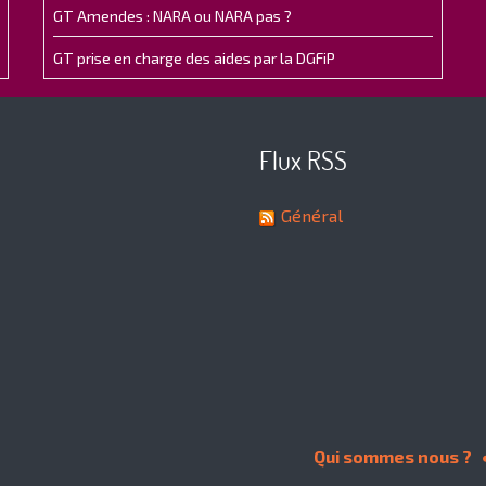
GT Amendes : NARA ou NARA pas ?
GT prise en charge des aides par la DGFiP
Flux RSS
Général
Qui sommes nous ?