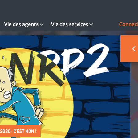
Vie des agents
Vie des services
Connex
030 : C'EST NON !
 DROIT À FAIRE VIVRE !
S