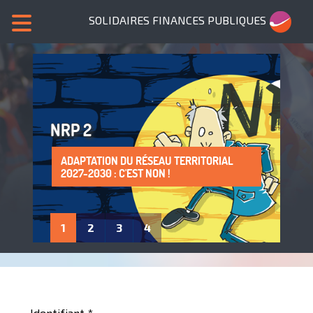
SOLIDAIRES FINANCES PUBLIQUES
NRP 2
ADAPTATION DU RÉSEAU TERRITORIAL
SANS NOUS, PLUS DE SERVICES PUBLICS !
LA PROTECTION DE LA SANTÉ AU TRAVAIL
ADHÈRE À SOLIDAIRES FINANCES
2027-2030 : C'EST NON !
: UN DROIT À FAIRE VIVRE !
PUBLIQUES
1
2
3
4
Identifiant
*