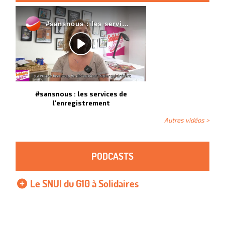
#sansnous : les services de
l'enregistrement
Autres vidéos >
PODCASTS
Le SNUI du G10 à Solidaires