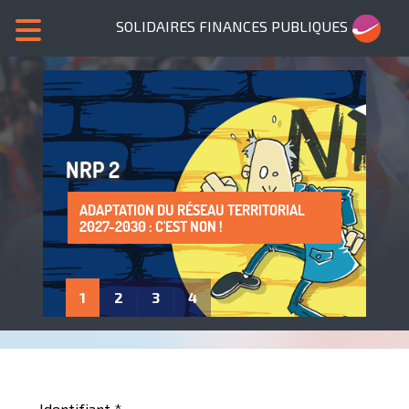
SOLIDAIRES FINANCES PUBLIQUES
NRP 2
ADAPTATION DU RÉSEAU TERRITORIAL
SANS NOUS, PLUS DE SERVICES PUBLICS !
LA PROTECTION DE LA SANTÉ AU TRAVAIL
ADHÈRE À SOLIDAIRES FINANCES
2027-2030 : C'EST NON !
: UN DROIT À FAIRE VIVRE !
PUBLIQUES
1
2
3
4
Identifiant
*