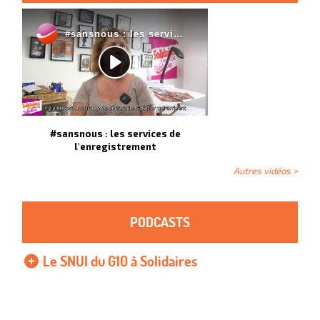
#sansnous : les services de
l'enregistrement
Autres vidéos >
PODCASTS
Le SNUI du G10 à Solidaires