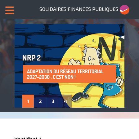
SOLIDAIRES FINANCES PUBLIQUES
NRP 2
ADAPTATION DU RÉSEAU TERRITORIAL
SANS NOUS, PLUS DE SERVICES PUBLICS !
LA PROTECTION DE LA SANTÉ AU TRAVAIL
ADHÈRE À SOLIDAIRES FINANCES
2027-2030 : C'EST NON !
: UN DROIT À FAIRE VIVRE !
PUBLIQUES
1
2
3
4
Identifiant
*