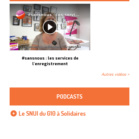
#sansnous : les services de
l'enregistrement
Autres vidéos >
PODCASTS
Le SNUI du G10 à Solidaires