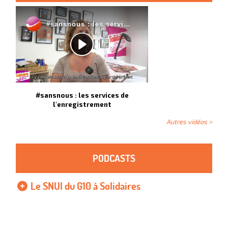
#sansnous : les services de
l'enregistrement
Autres vidéos >
PODCASTS
Le SNUI du G10 à Solidaires