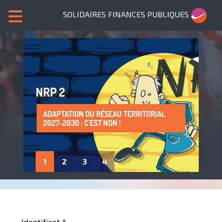
SOLIDAIRES FINANCES PUBLIQUES
NRP 2
ADAPTATION DU RÉSEAU TERRITORIAL
SANS NOUS, PLUS DE SERVICES PUBLICS !
LA PROTECTION DE LA SANTÉ AU TRAVAIL
ADHÈRE À SOLIDAIRES FINANCES
2027-2030 : C'EST NON !
: UN DROIT À FAIRE VIVRE !
PUBLIQUES
1
2
3
4
Identifiant
*