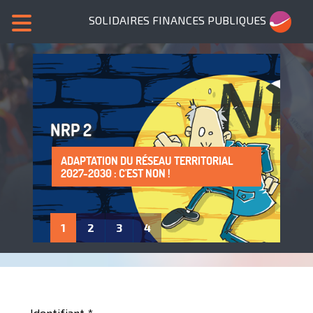
SOLIDAIRES FINANCES PUBLIQUES
NRP 2
ADAPTATION DU RÉSEAU TERRITORIAL
SANS NOUS, PLUS DE SERVICES PUBLICS !
LA PROTECTION DE LA SANTÉ AU TRAVAIL
ADHÈRE À SOLIDAIRES FINANCES
2027-2030 : C'EST NON !
: UN DROIT À FAIRE VIVRE !
PUBLIQUES
1
2
3
4
Identifiant
*