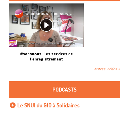
#sansnous : les services de
l'enregistrement
Autres vidéos >
PODCASTS
Le SNUI du G10 à Solidaires