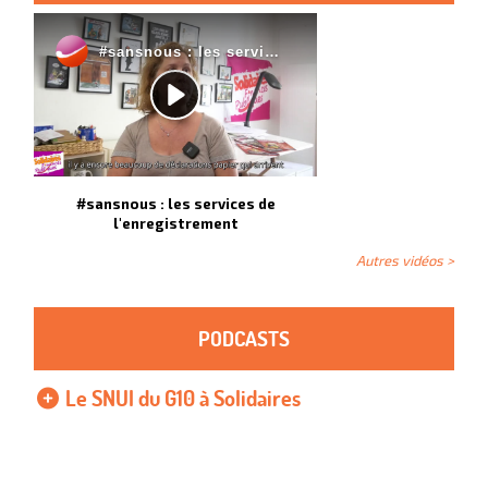
#sansnous : les services de
l'enregistrement
Autres vidéos >
PODCASTS
Le SNUI du G10 à Solidaires