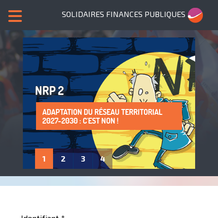
SOLIDAIRES FINANCES PUBLIQUES
NRP 2
ADAPTATION DU RÉSEAU TERRITORIAL
SANS NOUS, PLUS DE SERVICES PUBLICS !
LA PROTECTION DE LA SANTÉ AU TRAVAIL
ADHÈRE À SOLIDAIRES FINANCES
2027-2030 : C'EST NON !
: UN DROIT À FAIRE VIVRE !
PUBLIQUES
1
2
3
4
Identifiant
*