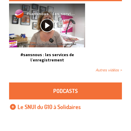
#sansnous : les services de
l'enregistrement
Autres vidéos >
PODCASTS
Le SNUI du G10 à Solidaires