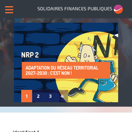
SOLIDAIRES FINANCES PUBLIQUES
NRP 2
ADAPTATION DU RÉSEAU TERRITORIAL
SANS NOUS, PLUS DE SERVICES PUBLICS !
LA PROTECTION DE LA SANTÉ AU TRAVAIL
ADHÈRE À SOLIDAIRES FINANCES
2027-2030 : C'EST NON !
: UN DROIT À FAIRE VIVRE !
PUBLIQUES
1
2
3
4
Identifiant
*