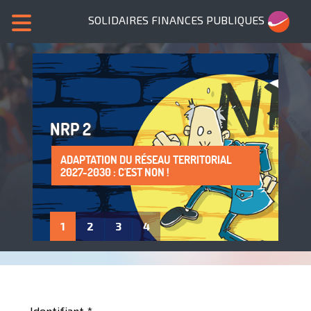
SOLIDAIRES FINANCES PUBLIQUES
NRP 2
ADAPTATION DU RÉSEAU TERRITORIAL
SANS NOUS, PLUS DE SERVICES PUBLICS !
LA PROTECTION DE LA SANTÉ AU TRAVAIL
ADHÈRE À SOLIDAIRES FINANCES
2027-2030 : C'EST NON !
: UN DROIT À FAIRE VIVRE !
PUBLIQUES
1
2
3
4
Identifiant
*