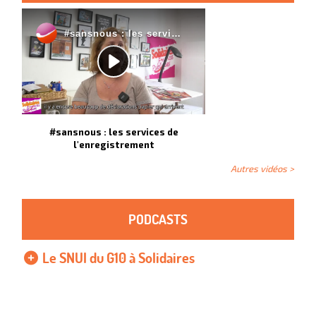
#sansnous : les services de
l'enregistrement
Autres vidéos >
PODCASTS
Le SNUI du G10 à Solidaires