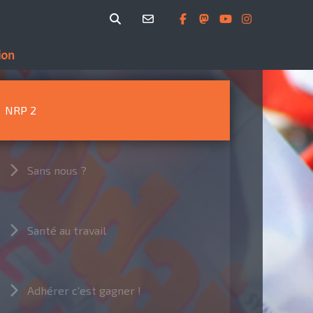
ion
NRP 2
Sans nous ?
Santé au travail
Adhérer c'est gagner !