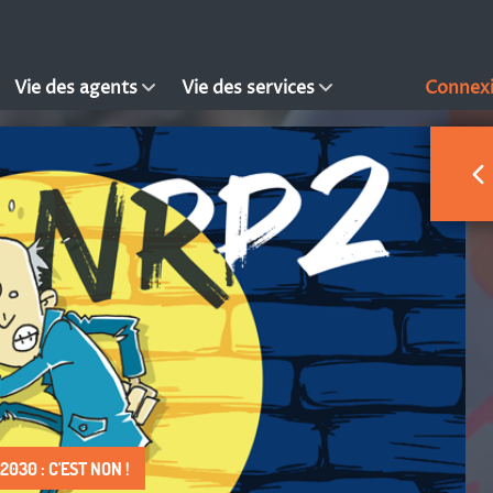
Vie des agents
Vie des services
Connex
030 : C'EST NON !
 DROIT À FAIRE VIVRE !
S