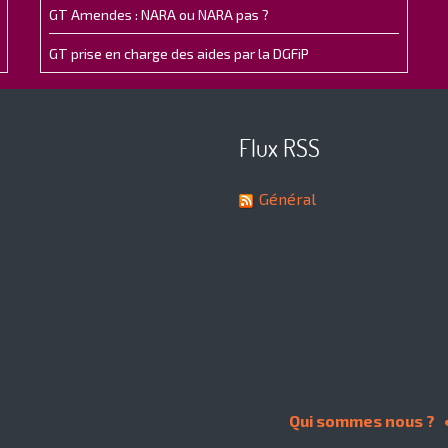
GT Amendes : NARA ou NARA pas ?
GT prise en charge des aides par la DGFiP
Flux RSS
Général
Qui sommes nous ?