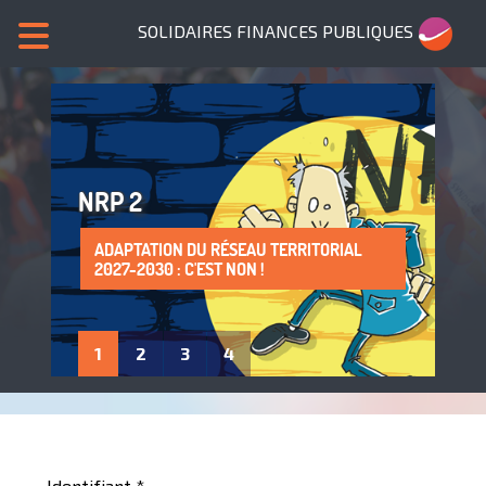
SOLIDAIRES FINANCES PUBLIQUES
NRP 2
ADAPTATION DU RÉSEAU TERRITORIAL
SANS NOUS, PLUS DE SERVICES PUBLICS !
LA PROTECTION DE LA SANTÉ AU TRAVAIL
ADHÈRE À SOLIDAIRES FINANCES
2027-2030 : C'EST NON !
: UN DROIT À FAIRE VIVRE !
PUBLIQUES
1
2
3
4
Identifiant
*