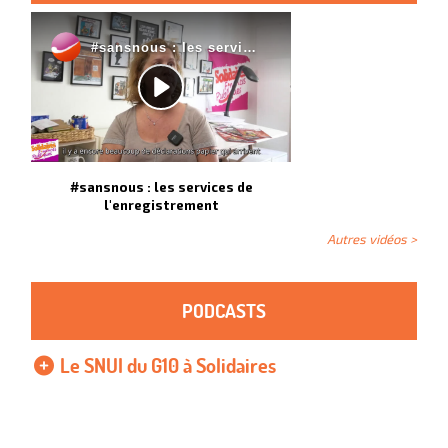
#sansnous : les services de
l'enregistrement
Autres vidéos >
PODCASTS
Le SNUI du G10 à Solidaires