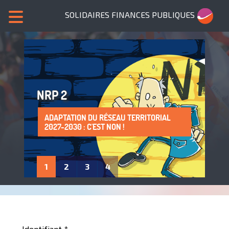
SOLIDAIRES FINANCES PUBLIQUES
NRP 2
ADAPTATION DU RÉSEAU TERRITORIAL
SANS NOUS, PLUS DE SERVICES PUBLICS !
LA PROTECTION DE LA SANTÉ AU TRAVAIL
ADHÈRE À SOLIDAIRES FINANCES
2027-2030 : C'EST NON !
: UN DROIT À FAIRE VIVRE !
PUBLIQUES
1
2
3
4
Identifiant
*