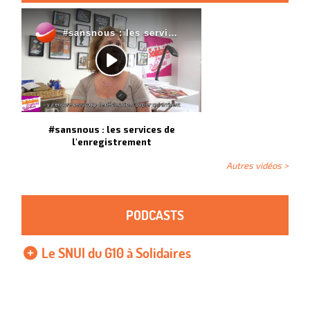
#sansnous : les services de
l'enregistrement
Autres vidéos >
PODCASTS
Le SNUI du G10 à Solidaires