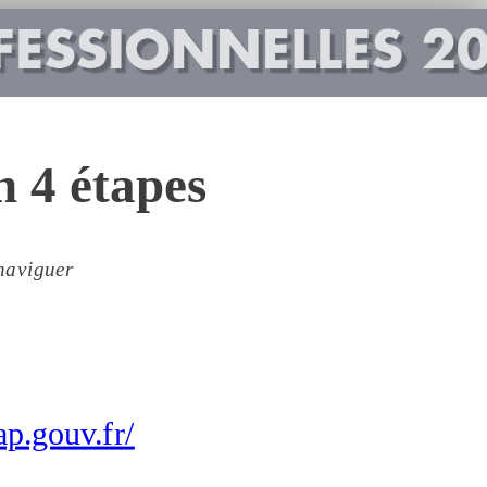
n 4 étapes
 naviguer
ap.gouv.fr/