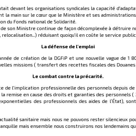
ntait devant les organisations syndicales la capacité d'adapta
nt la main sur le cœur que le Ministère et ses administrations
on du Fonds national de Solidarité.
i de son Ministre continue de façon décomplexée à détruire n
elocalisation...) réduisant quoiqu'il en coûte le service publi
La défense de l'emploi
nnée de création de la DGFiP et une nouvelle vague de 1 8
elles missions ( transfert des recettes fiscales des Douanes v
Le combat contre la précarité.
ce de l'implication professionnelle des personnels depuis d
t la remise en cause des droits et garanties des personnels 
 exponentielles des professionnels des aides de l’État), son
ctualité sanitaire mais nous ne pouvons rester silencieux pou
tranquille mais ensemble nous construirons nos lendemains qu