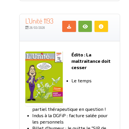
L'Unité 1193
26/03/2026
Édito : La
maltraitance doit
cesser
Le temps
partiel thérapeutique en question !
Indus à la DGFiP : facture salée pour
les personnels
Billet d'humeur : Je quitte le "SIP de