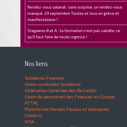
Rendez-vous salarial : sans surprise, un rendez-vous
manqué. 29 septembre Toutes et tous en grève et
manifestations !
Stagiaires B et A : ta formation n'est pas validée, ce
qu'il faut faire de toute urgence !
Nos liens
Solidaires Finances
Union syndicales Solidaires
Fédération Générale des Retraités
Union du personnel des Finances en Europe
ATTAC
Plateforme Paradis Fiscaux et Judiciaires
Comin-G
VISA