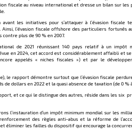
sion fiscale au niveau international et dresse un bilan sur les
le.
vant les initiatives pour s’attaquer à l’évasion fiscale t
 Ainsi, l’évasion fiscale offshore des particuliers fortunés a
es contre plus de 90 % en 2007.
national de 2021 réunissant 140 pays relatif à un impôt
évue en 2024, cet accord est considérablement affaibli et se v
ncore appelés « niches fiscales ») et par le développ
ue), le rapport démontre surtout que l’évasion fiscale perd
ds de dollars en 2022 et la quasi absence de taxation (de 0 % 
apport, et ce qui le distingue des autres, réside dans les six 
ns l’instauration d’un impôt minimum mondial sur les milliar
e renforcement des règles anti-abus et la réforme de l’acco
t éliminer les failles du dispositif qui encourage la concurren