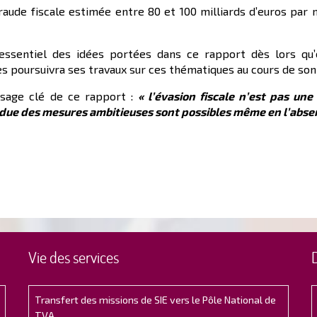
raude fiscale estimée entre 80 et 100 milliards d’euros par no
ssentiel des idées portées dans ce rapport dès lors qu’el
es poursuivra ses travaux sur ces thématiques au cours de so
ssage clé de ce rapport :
« l’évasion fiscale n’est pas une
ue des mesures ambitieuses sont possibles même en l’absen
Vie des services
Transfert des missions de SIE vers le Pôle National de
TVA