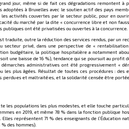
rand jour, même si de fait ces dégradations remontent à pl
les adoptées à Bruxelles avec le soutien actif des pays mem
es activités couvertes par le secteur public, pour en ouvrir
icacité du marché par la dite « concurrence libre et non faus
s publiques ont été privatisées ou ouvertes à la concurrence.
t traduite, outre la réduction des services rendus, par un reco
 secteur privé, dans une perspective de « rentabilisation 
riction budgétaire, la politique hospitalière a notamment abou
soit une baisse de 16 %), tendance qui se poursuit au profit de
s démarches administratives ont été progressivement « déma
u les plus âgées. Résultat de toutes ces procédures : des e
s perdu·es et maltraité·es, et la solidarité censée être porté
te les populations les plus modestes, et elle touche partic
femmes en 2019, et même 78 % dans la fonction publique hosp
 Elles représentent 71 % des enseignants de l’Éducation nat
11 % des hommes).