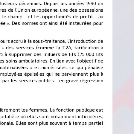
usieurs décennies. Depuis les années 1990 en
bres de l’Union européenne, une des obsessions
 le champ - et les opportunités de profit - au
sée ». Des normes ont ainsi été instaurées pour
urs accru à la sous-traitance, l’introduction de
» des services (comme la T2A, tarification à
ti à supprimer des milliers de lits (75 000 lits
s soins ambulatoires. En lien avec l’objectif de
térialisées » et numérisées, ce qui pénalise
mployé·es épuisé·es qui ne parviennent plus à
e par les services publics… en grave régression
ulièrement les femmes. La fonction publique est
italière où elles sont notamment infirmières,
ionale. Elles sont plus souvent à temps partiel