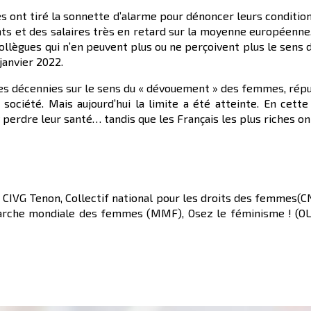
ées ont tiré la sonnette d’alarme pour dénoncer leurs conditio
ants et des salaires très en retard sur la moyenne européenn
ollègues qui n’en peuvent plus ou ne perçoivent plus le sens 
janvier 2022.
es décennies sur le sens du « dévouement » des femmes, réput
a société. Mais aujourd’hui la limite a été atteinte. En cette
’y perdre leur santé… tandis que les Français les plus riches o
if CIVG Tenon, Collectif national pour les droits des femmes(
arche mondiale des femmes (MMF), Osez le féminisme ! (OLF