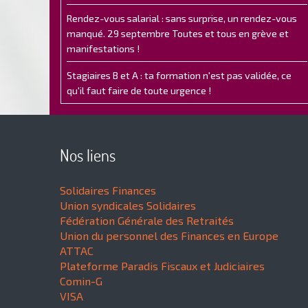
Rendez-vous salarial : sans surprise, un rendez-vous
manqué. 29 septembre Toutes et tous en grève et
manifestations !
Stagiaires B et A : ta formation n'est pas validée, ce
qu'il faut faire de toute urgence !
Nos liens
Solidaires Finances
Union syndicales Solidaires
Fédération Générale des Retraités
Union du personnel des Finances en Europe
ATTAC
Plateforme Paradis Fiscaux et Judiciaires
Comin-G
VISA