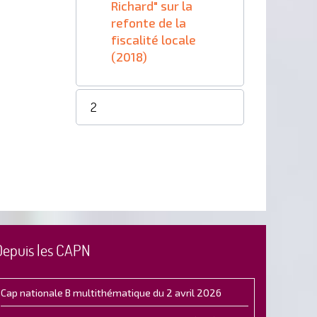
Richard" sur la
refonte de la
fiscalité locale
(2018)
2
Depuis les CAPN
Cap nationale B multithématique du 2 avril 2026