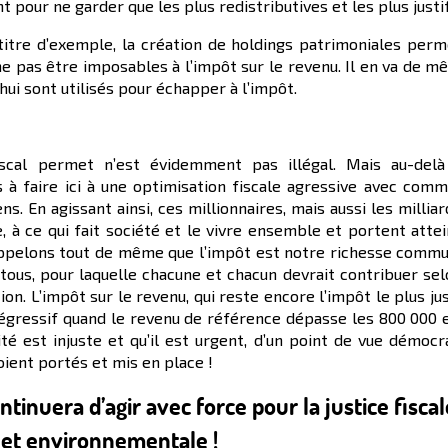
nt pour ne garder que les plus redistributives et les plus justi
titre d’exemple, la création de holdings patrimoniales perm
 ne pas être imposables à l’impôt sur le revenu. Il en va de 
hui sont utilisés pour échapper à l’impôt.
iscal permet n’est évidemment pas illégal. Mais au-delà
s à faire ici à une optimisation fiscale agressive avec com
s. En agissant ainsi, ces millionnaires, mais aussi les milliar
e, à ce qui fait société et le vivre ensemble et portent atte
ppelons tout de même que l’impôt est notre richesse commu
tous, pour laquelle chacune et chacun devrait contribuer se
n. L’impôt sur le revenu, qui reste encore l’impôt le plus ju
égressif quand le revenu de référence dépasse les 800 000 e
é est injuste et qu’il est urgent, d’un point de vue démocr
oient portés et mis en place !
tinuera d’agir avec force pour la justice fiscal
 et environnementale !