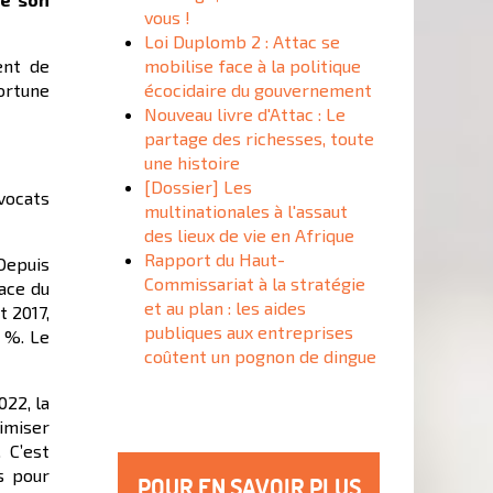
vous !
Loi Duplomb 2 : Attac se
ent de
mobilise face à la politique
fortune
écocidaire du gouvernement
Nouveau livre d'Attac : Le
partage des richesses, toute
une histoire
[Dossier] Les
vocats
multinationales à l'assaut
des lieux de vie en Afrique
Rapport du Haut-
 Depuis
Commissariat à la stratégie
lace du
et au plan : les aides
t 2017,
publiques aux entreprises
 %. Le
coûtent un pognon de dingue
022, la
imiser
 C’est
s pour
POUR EN SAVOIR PLUS