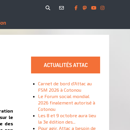
ion
ACTUALITÉS ATTAC
Carnet de bord d'Attac au
FSM 2026 à Cotonou
Le Forum social mondial
2026 finalement autorisé à
Cotonou
ration
Les 8 et 9 octobre aura lieu
sur le
la 3e édition des...
re des
Pour agir, Attac a besoin de
de son