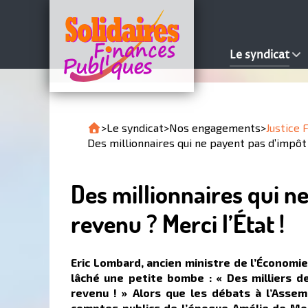
Le syndicat
>
Le syndicat
>
Nos engagements
>
Justice 
Des millionnaires qui ne payent pas d’impôt 
Des millionnaires qui n
revenu ? Merci l’État !
Eric Lombard, ancien ministre de l’Économie,
lâché une petite bombe : « Des milliers d
revenu ! » Alors que les débats à l’Assem
comptes publics de l’époque Amélie de Mont