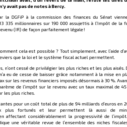
n’y avait pas de notes à Bercy.
ar la DGFiP à la commission des finances du Sénat vienn
3 335 millionnaires sur 190 000 assujettis à l’Impôt de la 
revenu (IR) de façon parfaitement légale !
comment cela est possible ? Tout simplement, avec l’aide d’a
 leviers que la loi et le système fiscal actuel permettent.
, n’ont cessé de privilégier les plus riches et les plus aisés.
s n’a eu de cesse de baisser grâce notamment à la mise en p
ax sur les revenus financiers imposés désormais à 30 %. Avan
e barème de l’impôt sur le revenu avec un taux maximal de 45
 les plus riches.
tantes pour un coût total de plus de 94 milliards d’euros en 2
aux plus fortunés et leur permettent là aussi de min
n affectant considérablement la progressivité de l’impôt.
dique une véritable revue de l’ensemble des niches fiscale