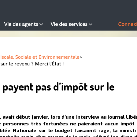
Vie des agents
Vie des services
Connex
Fiscale, Sociale et Environnementale
>
sur le revenu ? Merci l’État !
e payent pas d’impôt sur le
 avait début janvier, lors d’une interview au journal Libé
e personnes très fortunées ne paieraient aucun impôt 
blée Nationale sur le budget faisaient rage, la minist
chalin avait, d’un revers de la main, réfuté les dires 