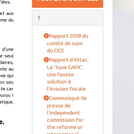
fiées.
et aux
1
même du
Rapport 2018 du
comité de suivi
 d’une
du CICE
me seul
Rapport d’Attac,
daires,
La “taxe GAFA”,
inte au
une fausse
ne qui
solution à
lon ses
l’évasion fiscale
ste car
uros !
Communiqué de
atique,
presse de
l’independent
commission for
e,
the reforme or
international