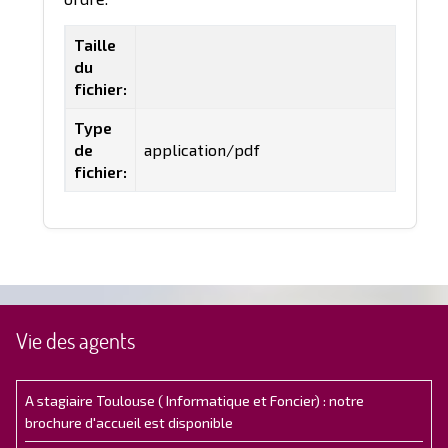
Taille
du
fichier:
Type
de
application/pdf
fichier:
Vie des agents
A stagiaire Toulouse ( Informatique et Foncier) : notre
brochure d'accueil est disponible