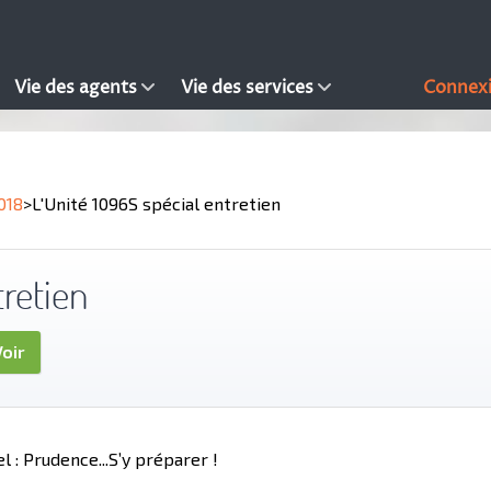
Vie des agents
Vie des services
Connex
018
>
L'Unité 1096S spécial entretien
tretien
oir
el : Prudence...S’y préparer !