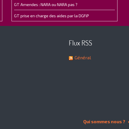
GT Amendes : NARA ou NARA pas ?
GT prise en charge des aides par la DGFiP
Flux RSS
Général
Qui sommes nous ?