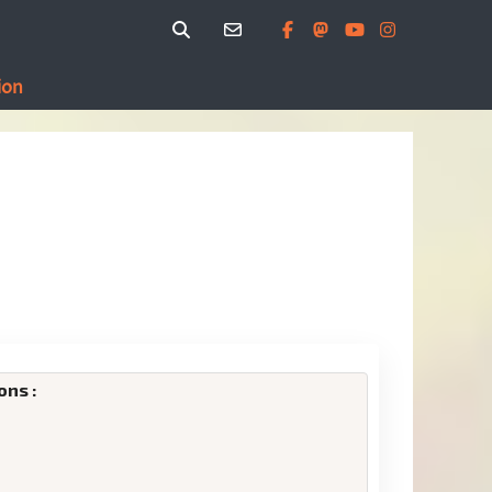
ion
ons :