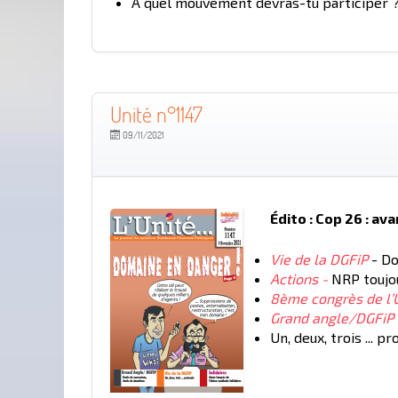
A quel mouvement devras-tu participer 
Unité n°1147
09/11/2021
Édito : Cop 26 : ava
Vie de la DGFiP
- Do
Actions -
NRP toujou
8ème congrès de l’U
Grand angle/DGFiP
Un, deux, trois ... pr