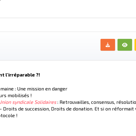
?
nt l'irréparable ?!
maine : Une mission en danger
rs mobilisés !
nion syndicale Solidaires
: Retrouvailles, consensus, résoluti
- Droits de succession, Droits de donation. Et si on réformait
otocole !