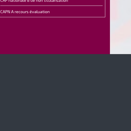
CAP nationale B de non titularisation
CAPN A recours évaluation