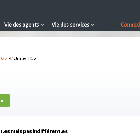
Vie des agents
Vie des services
Connex
022
>
L'Unité 1152
oir
t.es mais pas indifférent.es