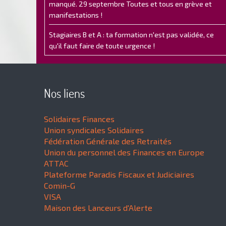
manqué. 29 septembre Toutes et tous en grève et
manifestations !
Stagiaires B et A : ta formation n'est pas validée, ce
qu'il faut faire de toute urgence !
Nos liens
Solidaires Finances
Union syndicales Solidaires
Fédération Générale des Retraités
Union du personnel des Finances en Europe
ATTAC
Plateforme Paradis Fiscaux et Judiciaires
Comin-G
VISA
Maison des Lanceurs d'Alerte