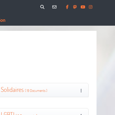
ion
Solidaires
( 19 Documents )
LGBTI