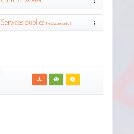
( 2 Documents )
Services publics
( 4 Documents )
!