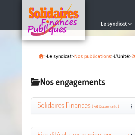
Le syndicat
>
Le syndicat
>
Nos publications
>
L'Unité
>
2
Nos engagements
Solidaires Finances
( 49 Documents )
Fiscalité et sans papiers