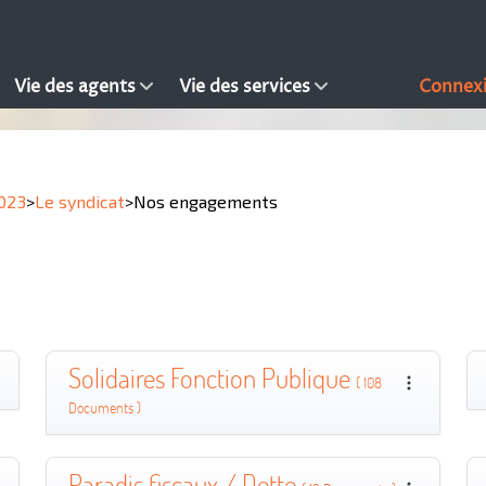
Vie des agents
Vie des services
Connex
023
>
Le syndicat
>
Nos engagements
Solidaires Fonction Publique
( 108
Documents )
Paradis fiscaux / Dette