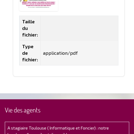
Taille
du
fichier:
Type
de
application/pdf
fichier:
Vie des agents
A stagiaire Toulouse ( Informatique et Foncier) : notre