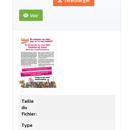
Télécharger
Voir
Taille
du
fichier:
Type