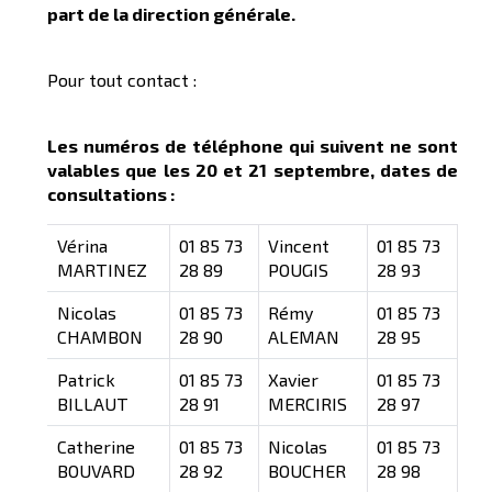
part de la direction générale.
Pour tout contact :
Les numéros de téléphone qui suivent ne sont
valables que les 20 et 21 septembre, dates de
consultations :
Vérina
01 85 73
Vincent
01 85 73
MARTINEZ
28 89
POUGIS
28 93
Nicolas
01 85 73
Rémy
01 85 73
CHAMBON
28 90
ALEMAN
28 95
Patrick
01 85 73
Xavier
01 85 73
BILLAUT
28 91
MERCIRIS
28 97
Catherine
01 85 73
Nicolas
01 85 73
BOUVARD
28 92
BOUCHER
28 98