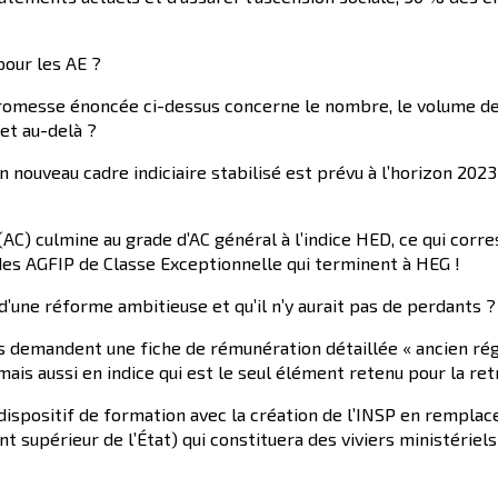
pour les AE ?
 promesse énoncée ci-dessus concerne le nombre, le volume d
et au-delà ?
 nouveau cadre indiciaire stabilisé est prévu à l’horizon 2023
 (AC) culmine au grade d’AC général à l’indice HED, ce qui cor
 des AGFIP de Classe Exceptionnelle qui terminent à HEG !
it d’une réforme ambitieuse et qu’il n’y aurait pas de perdants ?
s demandent une fiche de rémunération détaillée « ancien régi
is aussi en indice qui est le seul élément retenu pour la retr
spositif de formation avec la création de l’INSP en remplace
t supérieur de l’État) qui constituera des viviers ministériels