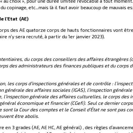
au choix », pour une durée limitée révocable à tout moment. S
du copinage, etc...mais là il faut avoir beaucoup de mauvais esp
e l’E
tat
(AE)
corps des AE quatorze corps de hauts fonctionnaires vont être
e n’y sera recruté, à partir du 1er janvier 2023).
tentiaires, du corps des conseillers des affaires étrangères (
corps des administrateurs des finances publiques et du corps 
, les corps d’inspections générales et de contrôle : l’inspect
ion générale des affaires sociales (IGAS), l’inspection générale
re, l’inspection générale des affaires culturelles, le corps des
énéral économique et financier (CGefi). Seul ce dernier corps 
ue sont la Cour des comptes et le Conseil d’État ne sont pas co
euvent être abolis.
re en 3 grades (AE, AE HC, AE général) , des règles d’avancem