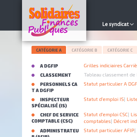
Le syndicat
CATÉGORIE A
CATÉGORIE B
CATÉGORIE C
Grilles indiciaires Carri
A DGFIP
Tableau classement de 
CLASSEMENT
Statut particulier A DG
PERSONNELS CA
T A DGFIP
Statut d'emploi IS
|
List
INSPECTEUR
SPÉCIALISÉ (IS)
Statut d'emploi CSC
|
Li
CHEF DE SERVICE
COMPTABLE (CSC)
comptables
|
Décret ind
Statut particulier AFIP
|
ADMINISTRATEU
R (AFIP)