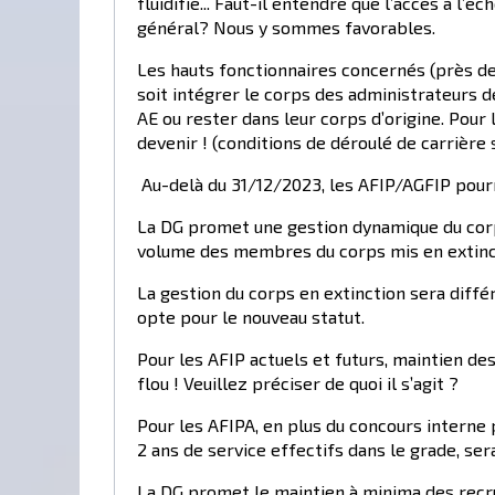
fluidifié... Faut-il entendre que l’accès à l’
général? Nous y sommes favorables.
Les hauts fonctionnaires concernés (près de 
soit intégrer le corps des administrateurs d
AE ou rester dans leur corps d’origine. Pour l
devenir ! (conditions de déroulé de carrière 
Au-delà du 31/12/2023, les AFIP/AGFIP pour
La DG promet une gestion dynamique du corps 
volume des membres du corps mis en extinct
La gestion du corps en extinction sera diffé
opte pour le nouveau statut.
Pour les AFIP actuels et futurs, maintien d
flou ! Veuillez préciser de quoi il s’agit ?
Pour les AFIPA, en plus du concours interne p
2 ans de service effectifs dans le grade, ser
La DG promet le maintien à minima des recru