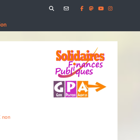
ion
C non