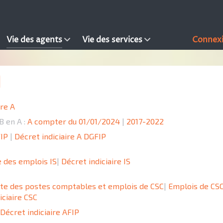
Vie des agents
Vie des services
Connex
ère A
B en A :
A compter du 01/01/2024
|
2017-2022
FIP
|
Décret indiciaire A DGFIP
e des emplois IS
|
Décret indiciaire IS
ste des postes comptables et emplois de CSC
|
Emplois de CS
iciaire CSC
Décret indiciaire AFIP