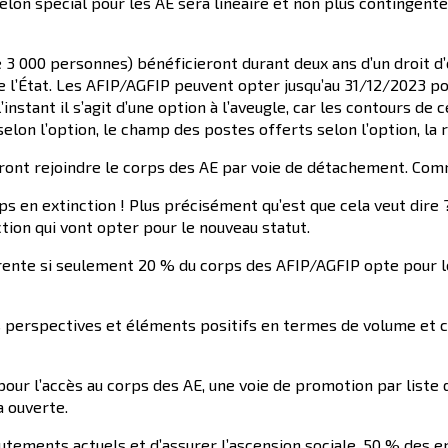
échelon spécial pour les AE sera linéaire et non plus contingent
3 000 personnes) bénéficieront durant deux ans d’un droit d’op
e l’État. Les AFIP/AGFIP peuvent opter jusqu’au 31/12/2023 po
’instant il s’agit d’une option à l’aveugle, car les contours de
selon l’option, le champ des postes offerts selon l’option, la
ront rejoindre le corps des AE par voie de détachement. Comm
en extinction ! Plus précisément qu’est que cela veut dire ?
ion qui vont opter pour le nouveau statut.
rente si seulement 20 % du corps des AFIP/AGFIP opte pour le 
es perspectives et éléments positifs en termes de volume et c
our l’accès au corps des AE, une voie de promotion par liste d’
a ouverte.
tements actuels et d’assurer l’ascension sociale, 50 % des em