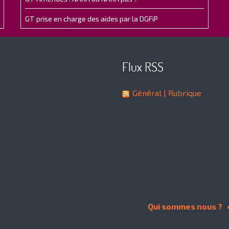
GT prise en charge des aides par la DGFiP
Flux RSS
Général
| Rubrique
Qui sommes nous ?