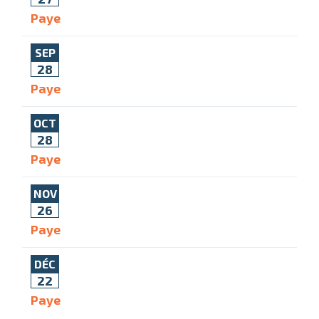
Paye
SEP
28
Paye
OCT
28
Paye
NOV
26
Paye
DÉC
22
Paye