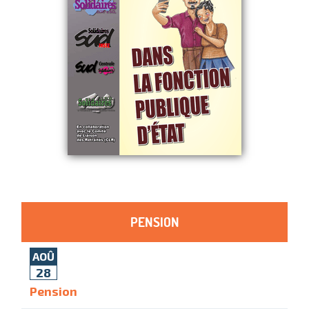
PENSION
AOÛ
28
Pension