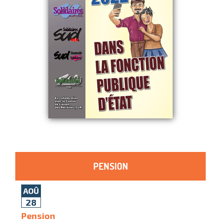
PENSION
AOÛ
28
Pension