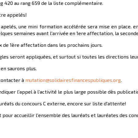
ng 420 au rang 659 de la liste complémentaire.
tre appelés!
 apelés, une mini formation accélérée sera mise en place. en 
elques semaines avant l'arrivée en 1ere affectation, la second
x de 1ère affectation dans les prochains jours.
es seront appliquées, et surtout si toutes les directions leu
 en saurons plus.
 contacter à
mutation@solidairesfinancespubliques.org
.
iquer l'appel à l'activité le plus large possible dès publicat
auréats du concours C externe, encore sur liste d'attente!
aut pour accueillir l'ensemble des lauréats et lauréates des co