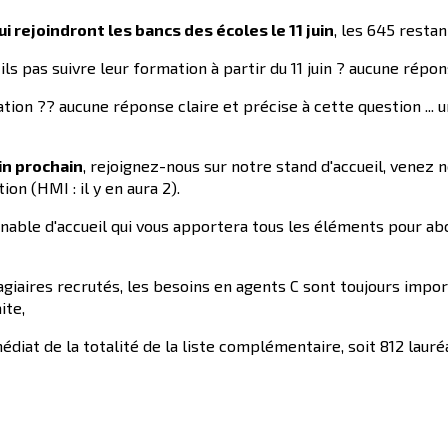
 rejoindront les bancs des écoles le 11 juin
, les 645 resta
s pas suivre leur formation à partir du 11 juin ? aucune répons
tion ?? aucune réponse claire et précise à cette question ... 
uin prochain
, rejoignez-nous sur notre stand d'accueil, venez
on (HMI : il y en aura 2).
able d'accueil qui vous apportera tous les éléments pour abo
aires recrutés, les besoins en agents C sont toujours impor
ite,
diat de la totalité de la liste complémentaire, soit 812 lauréa