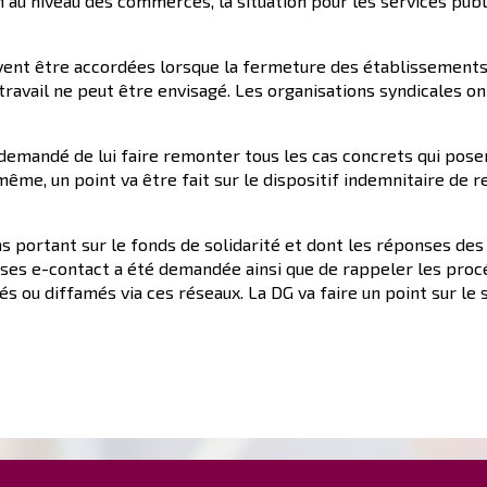
 au niveau des commerces, la situation pour les services publi
vent être accordées lorsque la fermeture des établissements 
étravail ne peut être envisagé. Les organisations syndicales o
a demandé de lui faire remonter tous les cas concrets qui pos
 même, un point va être fait sur le dispositif indemnitaire d
 portant sur le fonds de solidarité et dont les réponses des 
nses e-contact a été demandée ainsi que de rappeler les proc
ou diffamés via ces réseaux. La DG va faire un point sur le 