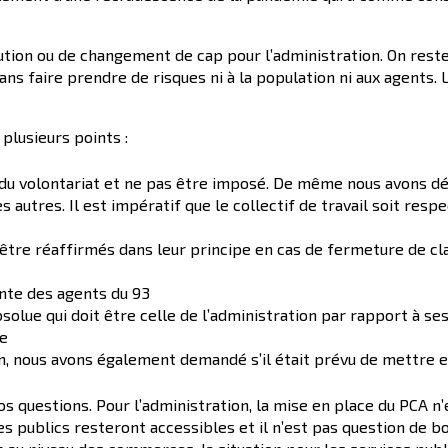
olution ou de changement de cap pour l’administration. On rest
ns faire prendre de risques ni à la population ni aux agents. Le
plusieurs points :
ase du volontariat et ne pas être imposé. De même nous avons 
es autres. Il est impératif que le collectif de travail soit resp
 être réaffirmés dans leur principe en cas de fermeture de cl
ante des agents du 93
solue qui doit être celle de l’administration par rapport à se
ve
on, nous avons également demandé s’il était prévu de mettre en
 questions. Pour l’administration, la mise en place du PCA n’e
es publics resteront accessibles et il n’est pas question de bo