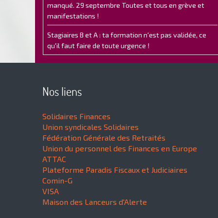
manqué. 29 septembre Toutes et tous en grève et
manifestations !
Stagiaires B et A : ta formation n'est pas validée, ce
qu'il faut faire de toute urgence !
Nos liens
Solidaires Finances
Union syndicales Solidaires
Fédération Générale des Retraités
Union du personnel des Finances en Europe
ATTAC
Plateforme Paradis Fiscaux et Judiciaires
Comin-G
VISA
Maison des Lanceurs d'Alerte