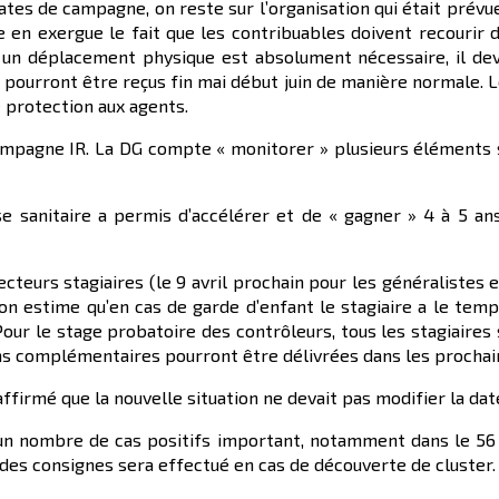
ates de campagne, on reste sur l’organisation qui était prévu
 en exergue le fait que les contribuables doivent recourir de
 un déplacement physique est absolument nécessaire, il devr
es pourront être reçus fin mai début juin de manière normale. 
e protection aux agents.
ampagne IR. La DG compte « monitorer » plusieurs éléments s
se sanitaire a permis d’accélérer et de « gagner » 4 à 5 an
cteurs stagiaires (le 9 avril prochain pour les généralistes e
ion estime qu’en cas de garde d’enfant le stagiaire a le temps
our le stage probatoire des contrôleurs, tous les stagiaires 
ons complémentaires pourront être délivrées dans les prochai
 affirmé que la nouvelle situation ne devait pas modifier la da
 un nombre de cas positifs important, notamment dans le 56 o
des consignes sera effectué en cas de découverte de cluster.