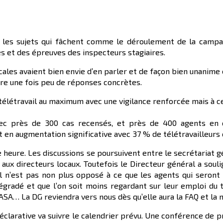
er les sujets qui fâchent comme le déroulement de la campa
res et des épreuves des inspecteurs stagiaires.
cales avaient bien envie d’en parler et de façon bien unanime 
re une fois peu de réponses concrètes.
e télétravail au maximum avec une vigilance renforcée mais à c
c près de 300 cas recensés, et près de 400 agents en qu
t en augmentation significative avec 37 % de télétravailleurs 
te heure. Les discussions se poursuivent entre le secrétariat 
ux directeurs locaux. Toutefois le Directeur général a soulig
 Il n’est pas non plus opposé à ce que les agents qui seront e
 dégradé et que l’on soit moins regardant sur leur emploi du 
ASA… La DG reviendra vers nous dès qu’elle aura la FAQ et la n
déclarative va suivre le calendrier prévu. Une conférence de 