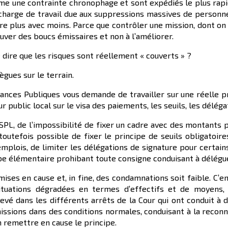
me une contrainte chronophage et sont expédiés le plus rapi
charge de travail due aux suppressions massives de personne
aire plus avec moins. Parce que contrôler une mission, dont o
uver des boucs émissaires et non à l’améliorer.
 dire que les risques sont réellement « couverts » ?
lègues sur le terrain.
Finances Publiques vous demande de travailler sur une réelle 
r public local sur le visa des paiements, les seuils, les déléga
SPL, de l’impossibilité de fixer un cadre avec des montants p
 toutefois possible de fixer le principe de seuils obligatoir
plois, de limiter les délégations de signature pour certain
ipe élémentaire prohibant toute consigne conduisant à délégue
mises en cause et, in fine, des condamnations soit faible. C’
uations dégradées en termes d’effectifs et de moyens, i
levé dans les différents arrêts de la Cour qui ont conduit à
s missions dans des conditions normales, conduisant à la reco
n remettre en cause le principe.