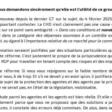
us demandons sincèrement qu’elle est l’utilité de ce grou
e nouveau depuis le dernier GT sur le sujet, du 4 février 202
pourtant contester. Le CHD n’est clairement pas une cause 
 sur ce point sans ambiguïté : «
Dans ces conditions et
nonob
t dans la catégorie des dépenses sou
m
i
s
es à un contrôle e
t, eu égard à l’importance relative de ce marché pour la co
ation seraient justifiées par des situations particulières q
te réforme. C’est justement le propre de la jurisprudence qu
a RGP pour travailler en tenant compte des risques et des enj
tte réforme. Si nous vous rejoignons sur le faible nombre 
r nous, 6 de trop. Et s’il ne devait y en avoir qu’un, il justifie
le sujet de la protection des agentes et des agents par le 
 ne serait pas, en l’état de la législation, mobilisable.
e parmi les agentes et les agents est bien réelle. Et elle n
plement parce que vous ne proposez que des solutions a post
tures, il constate des erreurs déjà commises. De plus, dans la 