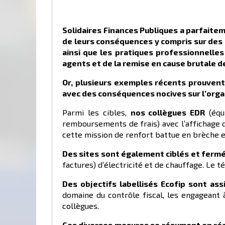
Solidaires Finances Publiques
a parfaitem
de leurs conséquences y compris sur des 
ainsi que les pratiques professionnelle
agents et de la remise en cause brutale d
Or
, plusieurs exemples récents prouvent
avec des conséquences nocives sur l’organ
Parmi les cibles,
nos collègues EDR
(équi
remboursements de frais) avec l’affichage d
cette mission de renfort battue en brèche et 
Des sites sont également ciblés et fermé
factures) d’électricité et de chauffage. Le té
Des objectifs labellisés Ecofip sont as
domaine du contrôle fiscal, les engageant à 
collègues.
Ces diverses mesures
se résument
en ré