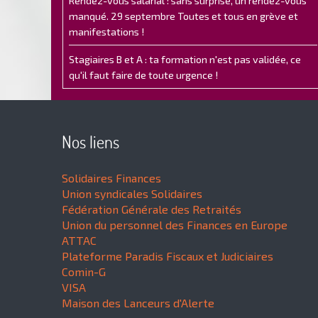
Rendez-vous salarial : sans surprise, un rendez-vous
manqué. 29 septembre Toutes et tous en grève et
manifestations !
Stagiaires B et A : ta formation n'est pas validée, ce
qu'il faut faire de toute urgence !
Nos liens
Solidaires Finances
Union syndicales Solidaires
Fédération Générale des Retraités
Union du personnel des Finances en Europe
ATTAC
Plateforme Paradis Fiscaux et Judiciaires
Comin-G
VISA
Maison des Lanceurs d'Alerte