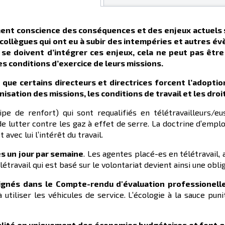
ent conscience des conséquences et des enjeux actuels 
collègues qui ont eu à subir des intempéries et autres é
s se doivent d’intégrer ces enjeux, cela ne peut pas êtr
es conditions d’exercice de leurs missions.
 que certains directeurs et directrices forcent l’adop
isation des missions, les conditions de travail et les dro
pe de renfort) qui sont requalifiés en télétravailleurs/
e lutter contre les gaz à effet de serre. La doctrine d’emplo
avec lui l’intérêt du travail.
s un jour par semaine
. Les agentes placé-es en télétravail, 
létravail qui est basé sur le volontariat devient ainsi une obli
signés dans le Compte-rendu d'évaluation professionell
utiliser les véhicules de service. L’écologie à la sauce puni
alité en
uniquement
de
s
économies
budgétaire
s
et font q