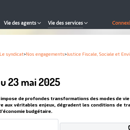
Vie des agents
Vie des services
Connex
Le syndicat
>
Nos engagements
>
Justice Fiscale, Sociale et E
du 23 mai 2025
impose de profondes transformations des modes de vie et
re aux véritables enjeux, dégradent les conditions de tr
s d’économie budgétaire.