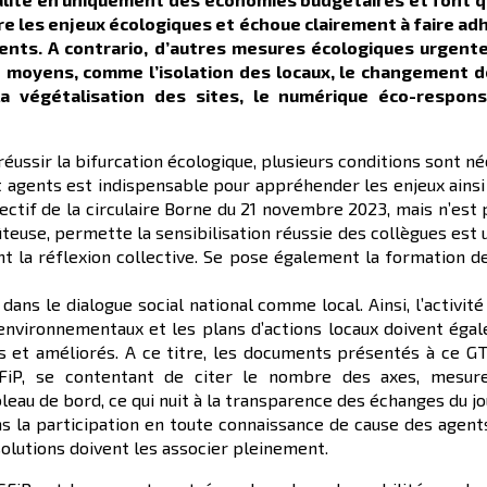
 les enjeux écologiques et échoue clairement à faire adh
gents.
A contrario, d
’autres mesures écologiques urgent
de moyens
, comme l’isolation des locaux, le changement
a végétalisation des sites, le numérique éco-respons
réussir la bifurcation écologique, plusieurs conditions sont né
 agents est indispensable pour appréhender les enjeux ainsi
jectif de la circulaire Borne du 21 novembre 2023, mais n’est
euse, permette la sensibilisation réussie des collègues est u
ttant la réflexion collective. Se pose également la formatio
 dans le dialogue social national comme local. Ainsi, l’activit
 environnementaux et les plans d’actions locaux doivent éga
s et améliorés. A ce titre, les documents présentés à ce GT
GFiP, se contentant de citer le nombre des axes, mesure
eau de bord, ce qui nuit à la transparence des échanges du jou
s la participation en toute connaissance de cause des agen
solutions doivent les associer pleinement.