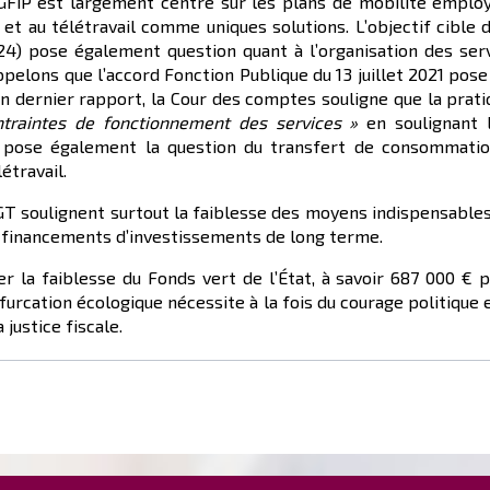
DGFiP est largement centré sur les plans de mobilité emplo
 et au télétravail comme uniques solutions. L’objectif cible
24) pose également question quant à l’organisation des serv
ppelons que l’accord Fonction Publique du 13 juillet 2021 pose
n dernier rapport, la Cour des comptes souligne que la pratiq
ntraintes de fonctionnement des services »
en soulignant l
e pose également la question du transfert de consommatio
étravail.
GT soulignent surtout la faiblesse des moyens indispensables
 financements d’investissements de long terme.
 la faiblesse du Fonds vert de l’État, à savoir 687 000 € p
bifurcation écologique nécessite à la fois du courage politique
justice fiscale.