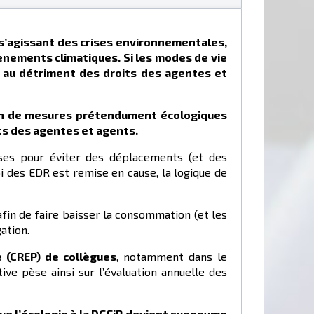
s’agissant des crises environnementales,
vènements climatiques.
Si les modes de vie
e au détriment des droits des agentes et
tion de mesures prétendument écologiques
its des agentes et agents.
euses pour éviter des déplacements (et des
i des EDR est remise en cause, la logique de
afin de faire baisser la consommation (et les
gation.
e (CREP) de collègues
, notamment dans le
tive pèse ainsi sur l’évaluation annuelle des
ue l’écologie à la DGFiP devient synonyme