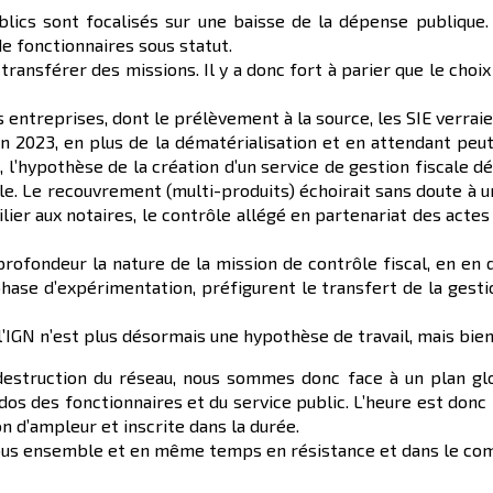
blics sont focalisés sur une baisse de la dépense publique
e fonctionnaires sous statut.
transférer des missions. Il y a donc fort à parier que le choi
entreprises, dont le prélèvement à la source, les SIE verrai
n 2023, en plus de la dématérialisation et en attendant peut
 l’hypothèse de la création d’un service de gestion fiscale d
le. Le recouvrement (multi-produits) échoirait sans doute à 
lier aux notaires, le contrôle allégé en partenariat des acte
profondeur la nature de la mission de contrôle fiscal, en e
ase d’expérimentation, préfigurent le transfert de la gesti
’IGN n’est plus désormais une hypothèse de travail, mais bien
destruction du réseau, nous sommes donc face à un plan glob
e dos des fonctionnaires et du service public. L’heure est do
n d’ampleur et inscrite dans la durée.
ous ensemble et en même temps en résistance et dans le comb