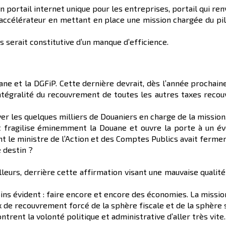
’un portail internet unique pour les entreprises, portail qui r
l’accélérateur en mettant en place une mission chargée du pi
 serait constitutive d’un manque d’efficience.
e et la DGFiP. Cette dernière devrait, dès l’année prochaine
ntégralité du recouvrement de toutes les autres taxes recou
ver les quelques milliers de Douaniers en charge de la mission
fragilise éminemment la Douane et ouvre la porte à un éve
tant le ministre de l’Action et des Comptes Publics avait ferm
 destin ?
ailleurs, derrière cette affirmation visant une mauvaise quali
ns évident : faire encore et encore des économies. La mission
x de recouvrement forcé de la sphère fiscale et de la sphère s
rent la volonté politique et administrative d’aller très vite.