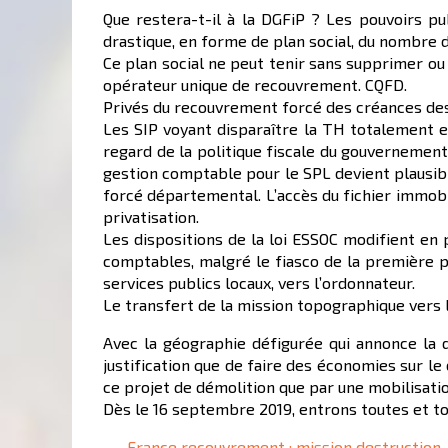
Que restera-t-il à la DGFiP ? Les pouvoirs pu
drastique, en forme de plan social, du nombre d
Ce plan social ne peut tenir sans supprimer ou 
opérateur unique de recouvrement. CQFD.
Privés du recouvrement forcé des créances des 
Les SIP voyant disparaître la TH totalement e
regard de la politique fiscale du gouvernement,
gestion comptable pour le SPL devient plausib
forcé départemental. L’accès du fichier immobi
privatisation.
Les dispositions de la loi ESSOC modifient en 
comptables, malgré le fiasco de la première ph
services publics locaux, vers l’ordonnateur.
Le transfert de la mission topographique vers l
Avec la géographie défigurée qui annonce la 
justification que de faire des économies sur l
ce projet de démolition que par une mobilisatio
Dès le 16 septembre 2019, entrons toutes et t
France recouvrement : mission destruction