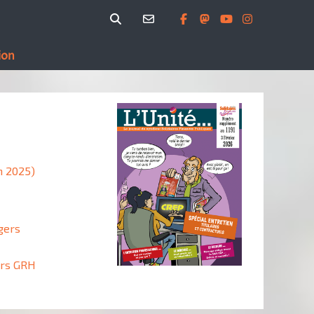
ion
n 2025)
gers
urs GRH