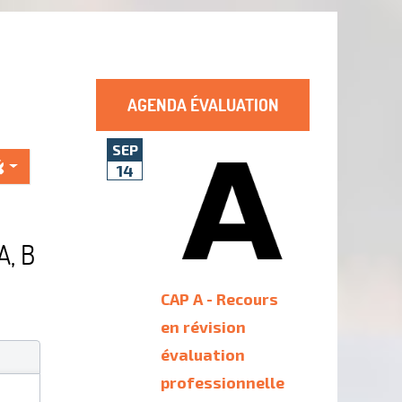
AGENDA ÉVALUATION
SEP
14
A, B
CAP A - Recours
en révision
évaluation
professionnelle