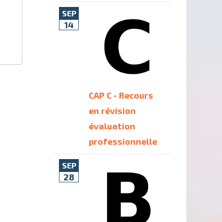
SEP
14
CAP C - Recours
en révision
évaluation
professionnelle
SEP
28