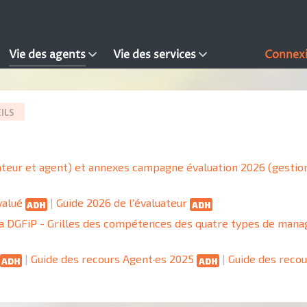
Vie des agents
Vie des services
Connex
ILS
ateur et agent) et annexes campagne évaluation 2026 (gestio
valué
|
Guide 2026 de l'évaluateur
ADH
ADH
a DGFiP - Grilles des compétences des quatre types de mana
|
Guide des recours Agent·es 2025
|
Guide des reco
ADH
ADH