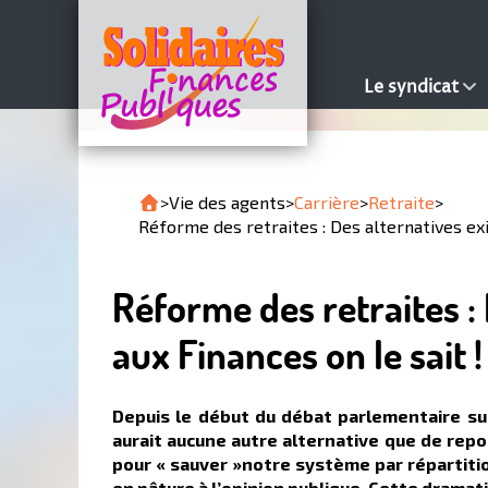
Le syndicat
>
Vie des agents
>
Carrière
>
Retraite
>
Réforme des retraites : Des alternatives exi
Réforme des retraites : 
aux Finances on le sait !
Depuis le début du débat parlementaire sur
aurait aucune autre alternative que de repor
pour « sauver »notre système par répartitio
en pâture à l’opinion publique. Cette dramati