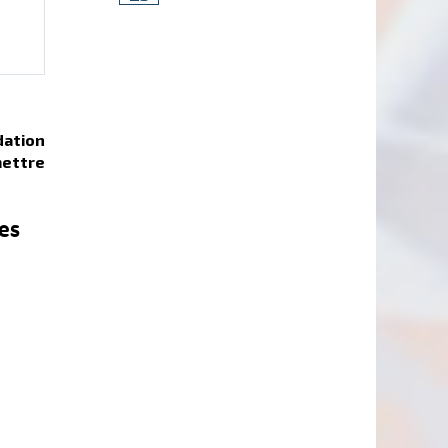
dation
mettre
les