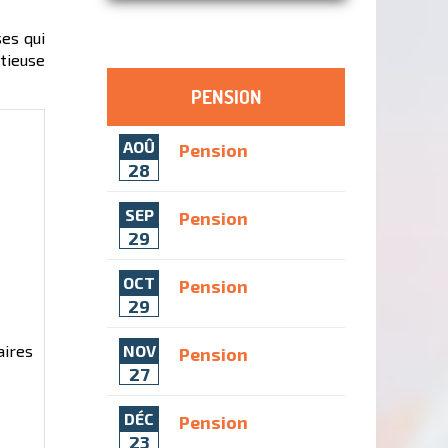
ses qui
tieuse
PENSION
AOÛ
Pension
28
SEP
Pension
29
OCT
Pension
29
aires
NOV
Pension
27
DÉC
Pension
23