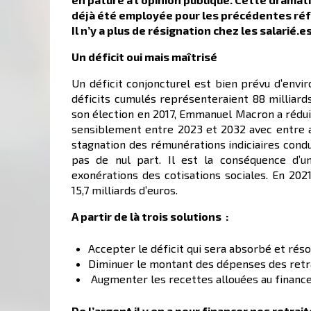
déjà été employée pour les précédentes réfo
Il n’y a plus de résignation chez les salarié.es
Un déficit oui mais maîtrisé
Un déficit conjoncturel est bien prévu d’envir
déficits cumulés représenteraient 88 milliard
son élection en 2017, Emmanuel Macron a réduit
sensiblement entre 2023 et 2032 avec entre au
stagnation des rémunérations indiciaires condu
pas de nul part. Il est la conséquence d’un
exonérations des cotisations sociales. En 2021,
15,7 milliards d’euros.
A partir de là trois solutions :
Accepter le déficit qui sera absorbé et réso
Diminuer le montant des dépenses des retra
Augmenter les recettes allouées au financ
De l’argent il y en a pour financer nos retrait