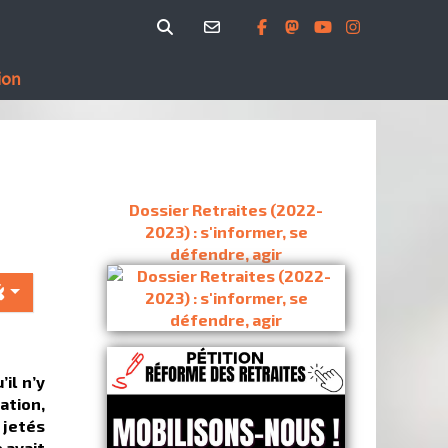
ion
Dossier Retraites (2022-
2023) : s'informer, se
défendre, agir
il n’y
ation,
 jetés
 avait