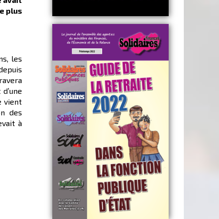
e plus
ns, les
depuis
gravera
 d’une
e vient
on des
evait à