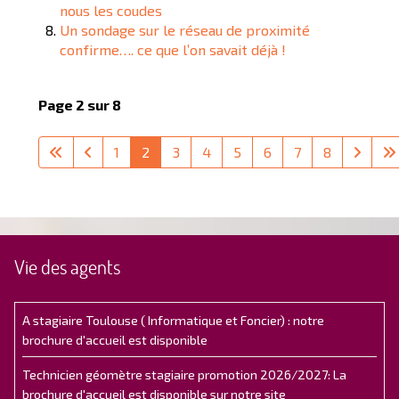
nous les coudes
Un sondage sur le réseau de proximité
confirme…. ce que l’on savait déjà !
Page 2 sur 8
1
2
3
4
5
6
7
8
Vie des agents
A stagiaire Toulouse ( Informatique et Foncier) : notre
brochure d'accueil est disponible
Technicien géomètre stagiaire promotion 2026/2027: La
brochure d'accueil est disponible sur notre site