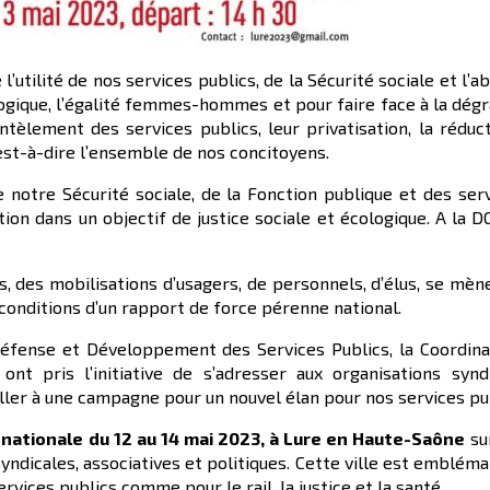
 l’utilité de nos services publics, de la Sécurité sociale et l
ogique, l’égalité femmes-hommes et pour faire face à la dégrad
èlement des services publics, leur privatisation, la réduct
’est-à-dire l’ensemble de nos concitoyens.
e notre Sécurité sociale, de la Fonction publique et des se
ion dans un objectif de justice sociale et écologique. A la D
, des mobilisations d’usagers, de personnels, d’élus, se mène
 conditions d’un rapport de force pérenne national.
Défense et Développement des Services Publics, la Coordina
nt pris l’initiative de s’adresser aux organisations syndic
iller à une campagne pour un nouvel élan pour nos services pu
 nationale du 12 au 14 mai 2023, à Lure en Haute-Saône
su
syndicales, associatives et politiques. Cette ville est emblém
rvices publics comme pour le rail, la justice et la santé.