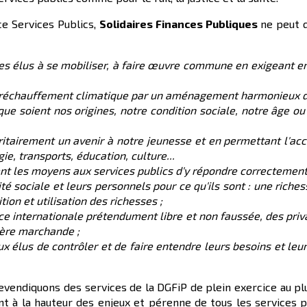
e Services Publics,
Solidaires Finances Publiques
ne peut q
les élus à se mobiliser, à faire œuvre commune en exigeant e
 réchauffement climatique par un aménagement harmonieux du te
s que soient nos origines, notre condition sociale, notre âge o
ioritairement un avenir à notre jeunesse et en permettant l'ac
gie, transports,
éducation, culture...
ent les moyens aux services publics d'y répondre correctement
té sociale et leurs personnels pour ce qu'ils sont : une riche
tion et utilisation des
richesses ;
ce internationale prétendument libre et non faussée, des priva
phère marchande ;
x élus de contrôler et de faire entendre leurs besoins et le
vendiquons des services de la DGFiP de plein exercice au pl
 à la hauteur des enjeux et pérenne de tous les services pub