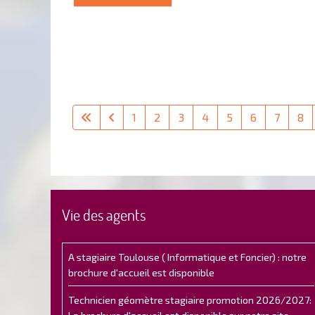
1
2
3
4
5
6
7
8
Vie des agents
A stagiaire Toulouse ( Informatique et Foncier) : notre
brochure d'accueil est disponible
Technicien géomètre stagiaire promotion 2026/2027: