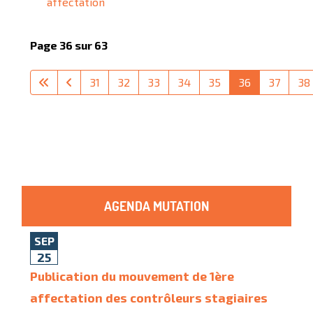
affectation
Page 36 sur 63
31
32
33
34
35
36
37
38
AGENDA MUTATION
SEP
25
Publication du mouvement de 1ère
affectation des contrôleurs stagiaires