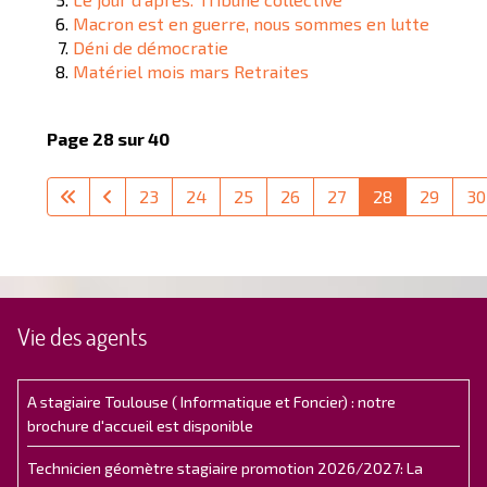
Macron est en guerre, nous sommes en lutte
Déni de démocratie
Matériel mois mars Retraites
Page 28 sur 40
23
24
25
26
27
28
29
30
Vie des agents
A stagiaire Toulouse ( Informatique et Foncier) : notre
brochure d'accueil est disponible
Technicien géomètre stagiaire promotion 2026/2027: La