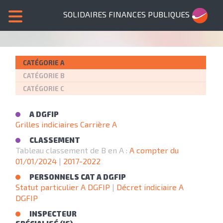
SOLIDAIRES FINANCES PUBLIQUES
CATÉGORIE A
CATÉGORIE B
CATÉGORIE C
A DGFIP
Grilles indiciaires Carrière A
CLASSEMENT
Tableau classement de B en A :
A compter du
01/01/2024
|
2017-2022
PERSONNELS CAT A DGFIP
Statut particulier A DGFIP
|
Décret indiciaire A
DGFIP
INSPECTEUR