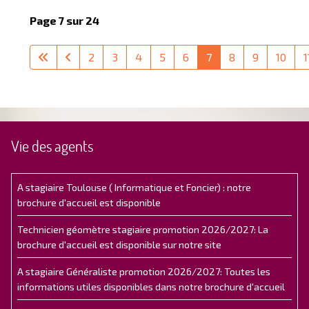
Page 7 sur 24
2
3
4
5
6
7
8
9
10
1
Vie des agents
A stagiaire Toulouse ( Informatique et Foncier) : notre
brochure d'accueil est disponible
Technicien géomètre stagiaire promotion 2026/2027: La
brochure d'accueil est disponible sur notre site
A stagiaire Généraliste promotion 2026/2027: Toutes les
informations utiles disponibles dans notre brochure d'accueil