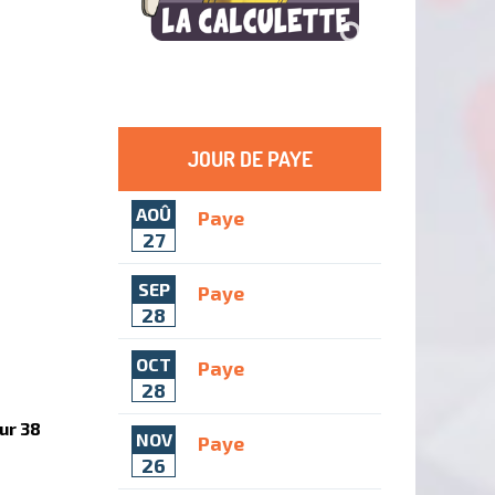
JOUR DE PAYE
AOÛ
Paye
27
SEP
Paye
28
OCT
Paye
28
ur 38
NOV
Paye
26