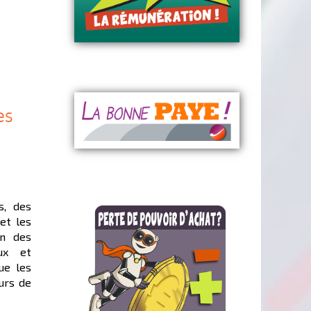
es
s, des
et les
on des
ux et
ue les
urs de