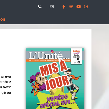
ion
e prévu
écembre
en avec
ngé au